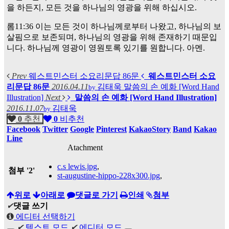
을 하든지, 모든 것을 하나님의 영광을 위해 하십시오.
롬11:36 이는 모든 것이 하나님께로부터 나왔고, 하나님의 보
살핌으로 보존되며, 하나님의 영광을 위해 존재하기 때문입
니다. 하나님께 영광이 영원토록 있기를 원합니다. 아멘.
Prev
웨스트민스터 소요리문답 86문
웨스트민스터 소요
리문답 86문
2016.04.11
김태욱
말씀의 손 예화 [Word Hand
by
Illustration]
Next
말씀의 손 예화 [Word Hand Illustration]
2016.11.07
김태욱
by
0
추천
0
비추천
Facebook
Twitter
Google
Pinterest
KakaoStory
Band
Kakao
Line
Atachment
c.s lewis.jpg
,
첨부
'
2
'
st-augustine-hippo-228x300.jpg
,
위로
아래로
댓글로 가기
인쇄
첨부
✔
댓글 쓰기
에디터 선택하기
✔
텍스트 모드
✔
에디터 모드