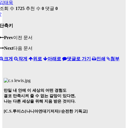
김태욱
조회 수
1725
추천 수
0
댓글
0
?
단축키
Prev
이전 문서
Next
다음 문서
크게
작게
위로
아래로
댓글로 가기
인쇄
첨부
만일 내 안에 이 세상의 어떤 경험도
결코 만족시켜 줄 수 없는 갈망이 있다면,
나는 다른 세상을 위해 지음 받은 것이다.
[C.S.루이스{나니아연대기저자}/순전한 기독교]