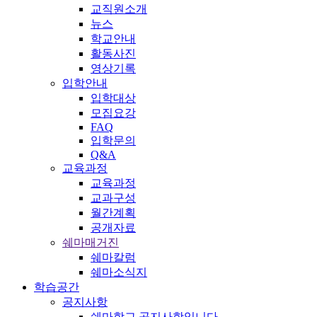
교직원소개
뉴스
학교안내
활동사진
영상기록
입학안내
입학대상
모집요강
FAQ
입학문의
Q&A
교육과정
교육과정
교과구성
월간계획
공개자료
쉐마매거진
쉐마칼럼
쉐마소식지
학습공간
공지사항
쉐마학교 공지사항입니다.