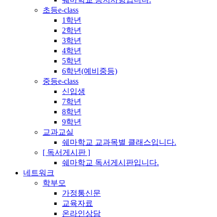
초등e-class
1학년
2학년
3학년
4학년
5학년
6학년(예비중등)
중등e-class
신입생
7학년
8학년
9학년
교과교실
쉐마학교 교과목별 클래스입니다.
[ 독서게시판 ]
쉐마학교 독서게시판입니다.
네트워크
학부모
가정통신문
교육자료
온라인상담