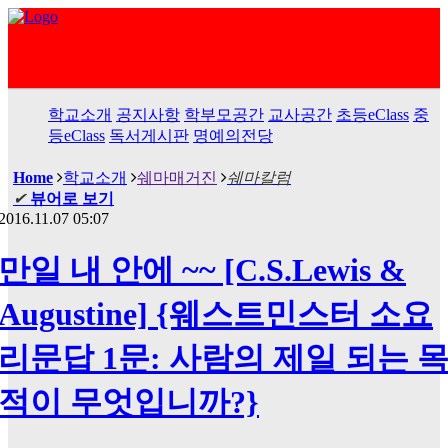
학교소개
공지사항
학부모공간
교사공간
초등eClass
중
등eClass
독서게시판
명예의전당
Home
학교소개
쉐마매거진
쉐마칼럼
✔
뷰어로 보기
2016.11.07 05:07
만일 내 안에 ~~ [C.S.Lewis &
Augustine] {웨스트민스터 소요
리문답 1문: 사람의 제일 되는 
적이 무엇입니까?}