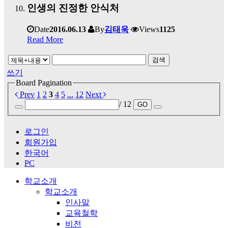
인생의 진정한 안식처
Date
2016.06.13
By
김태욱
Views
1125
Read More
검색
쓰기
Board Pagination
Prev
1
2
3
4
5
...
12
Next
/ 12
GO
로그인
회원가입
한국어
PC
학교소개
학교소개
인사말
교육철학
비전