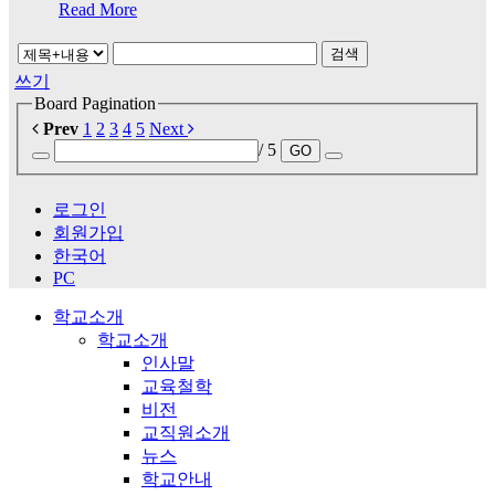
Read More
검색
쓰기
Board Pagination
Prev
1
2
3
4
5
Next
/ 5
GO
로그인
회원가입
한국어
PC
학교소개
학교소개
인사말
교육철학
비전
교직원소개
뉴스
학교안내