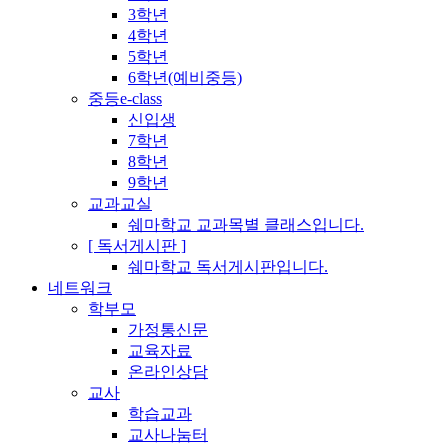
3학년
4학년
5학년
6학년(예비중등)
중등e-class
신입생
7학년
8학년
9학년
교과교실
쉐마학교 교과목별 클래스입니다.
[ 독서게시판 ]
쉐마학교 독서게시판입니다.
네트워크
학부모
가정통신문
교육자료
온라인상담
교사
학습교과
교사나눔터