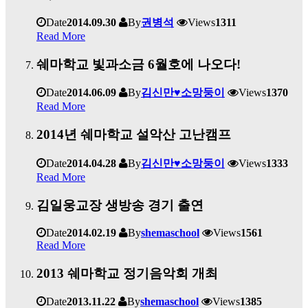
Date
2014.09.30
By
권병석
Views
1311
Read More
쉐마학교 빛과소금 6월호에 나오다!
Date
2014.06.09
By
김신만♥소망둥이
Views
1370
Read More
2014년 쉐마학교 설악산 고난캠프
Date
2014.04.28
By
김신만♥소망둥이
Views
1333
Read More
김일웅교장 생방송 경기 출연
Date
2014.02.19
By
shemaschool
Views
1561
Read More
2013 쉐마학교 정기음악회 개최
Date
2013.11.22
By
shemaschool
Views
1385