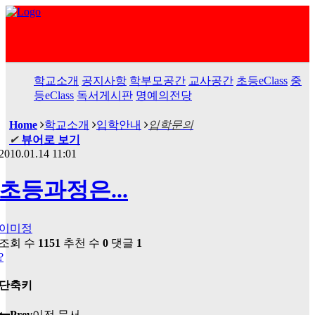
학교소개
공지사항
학부모공간
교사공간
초등eClass
중
등eClass
독서게시판
명예의전당
Home
학교소개
입학안내
입학문의
✔
뷰어로 보기
2010.01.14 11:01
초등과정은...
이미정
조회 수
1151
추천 수
0
댓글
1
?
단축키
Prev
이전 문서