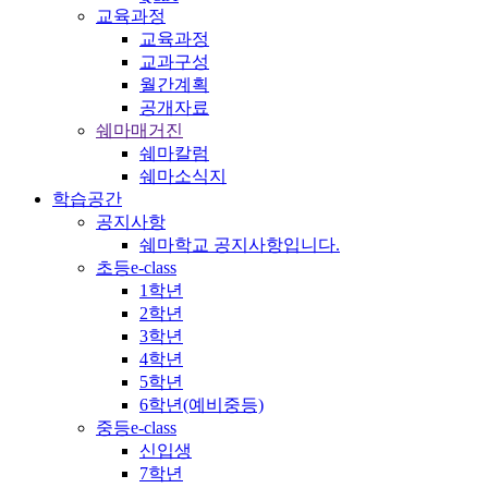
교육과정
교육과정
교과구성
월간계획
공개자료
쉐마매거진
쉐마칼럼
쉐마소식지
학습공간
공지사항
쉐마학교 공지사항입니다.
초등e-class
1학년
2학년
3학년
4학년
5학년
6학년(예비중등)
중등e-class
신입생
7학년