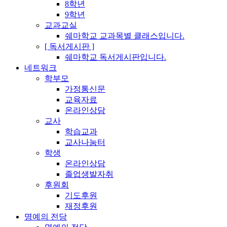
8학년
9학년
교과교실
쉐마학교 교과목별 클래스입니다.
[ 독서게시판 ]
쉐마학교 독서게시판입니다.
네트워크
학부모
가정통신문
교육자료
온라인상담
교사
학습교과
교사나눔터
학생
온라인상담
졸업생발자취
후원회
기도후원
재정후원
명예의 전당