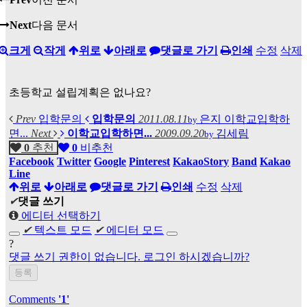
Next
다음 문서
크게
작게
위로
아래로
댓글로 가기
인쇄
수정
삭제
초등학교 설립계획은 없나요?
Prev
입학문의
입학문의
2011.08.11
은지
이학교입학하
by
면...
Next
이학교입학하면...
2009.09.20
김세림
by
0
추천
0
비추천
Facebook
Twitter
Google
Pinterest
KakaoStory
Band
Kakao
Line
위로
아래로
댓글로 가기
인쇄
수정
삭제
✔
댓글 쓰기
에디터 선택하기
✔
텍스트 모드
✔
에디터 모드
?
댓글 쓰기 권한이 없습니다. 로그인 하시겠습니까?
Comments
'1'