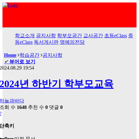
학교소개
공지사항
학부모공간
교사공간
초등eClass
중
등eClass
독서게시판
명예의전당
Home
학습공간
공지사항
✔
뷰어로 보기
2024.08.29 19:54
2024년 하반기 학부모교육
하늘과바다
조회 수
1648
추천 수
0
댓글
0
?
단축키
Prev
이전 문서