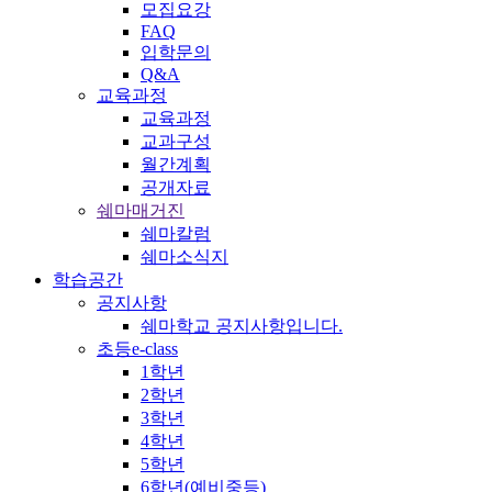
모집요강
FAQ
입학문의
Q&A
교육과정
교육과정
교과구성
월간계획
공개자료
쉐마매거진
쉐마칼럼
쉐마소식지
학습공간
공지사항
쉐마학교 공지사항입니다.
초등e-class
1학년
2학년
3학년
4학년
5학년
6학년(예비중등)