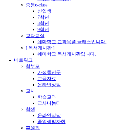
중등e-class
신입생
7학년
8학년
9학년
교과교실
쉐마학교 교과목별 클래스입니다.
[ 독서게시판 ]
쉐마학교 독서게시판입니다.
네트워크
학부모
가정통신문
교육자료
온라인상담
교사
학습교과
교사나눔터
학생
온라인상담
졸업생발자취
후원회